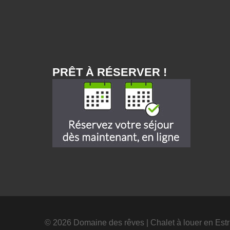
PRÊT À RÉSERVER !
© 2026 Domaine des rêves
|
Chalet à louer en Estr