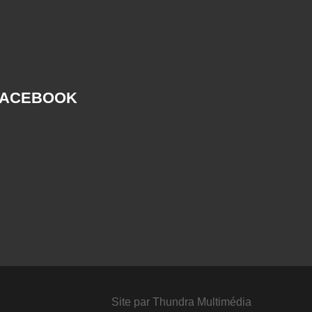
FACEBOOK
Site par
Thundra Multimédia