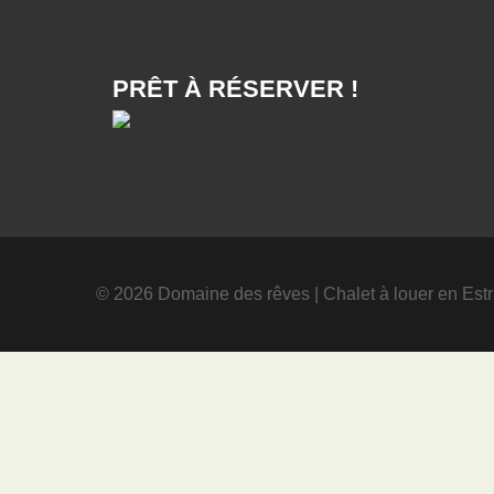
PRÊT À RÉSERVER !
© 2026 Domaine des rêves
|
Chalet à louer en Estr