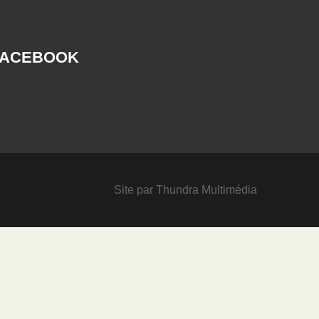
FACEBOOK
Site par
Thundra Multimédia