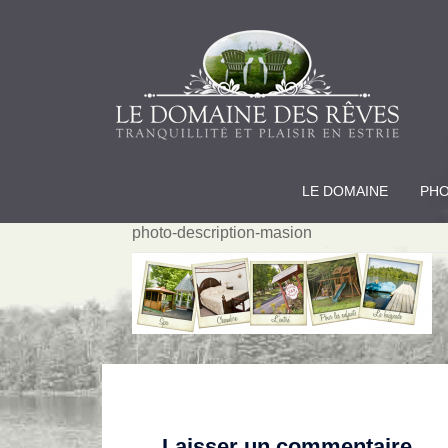
LE DOMAINE
PH
photo-description-masion
Laisser un commentaire